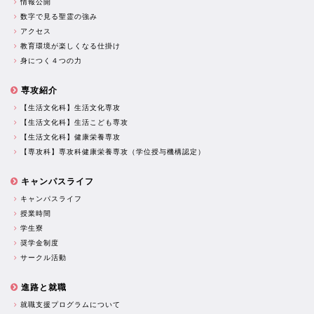
情報公開
数字で見る聖霊の強み
アクセス
教育環境が楽しくなる仕掛け
身につく４つの力
専攻紹介
【生活文化科】生活文化専攻
【生活文化科】生活こども専攻
【生活文化科】健康栄養専攻
【専攻科】専攻科健康栄養専攻（学位授与機構認定）
キャンパスライフ
キャンパスライフ
授業時間
学生寮
奨学金制度
サークル活動
進路と就職
就職支援プログラムについて