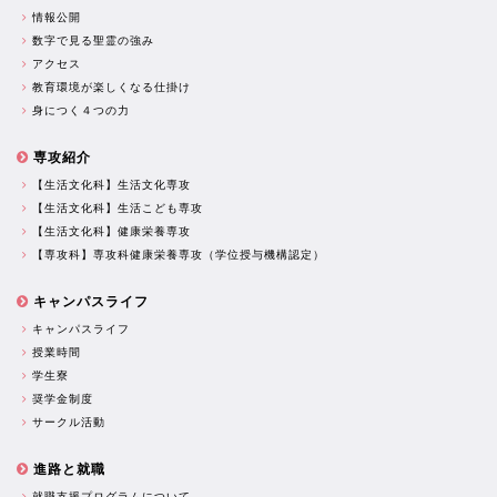
情報公開
数字で見る聖霊の強み
アクセス
教育環境が楽しくなる仕掛け
身につく４つの力
専攻紹介
【生活文化科】生活文化専攻
【生活文化科】生活こども専攻
【生活文化科】健康栄養専攻
【専攻科】専攻科健康栄養専攻（学位授与機構認定）
キャンパスライフ
キャンパスライフ
授業時間
学生寮
奨学金制度
サークル活動
進路と就職
就職支援プログラムについて