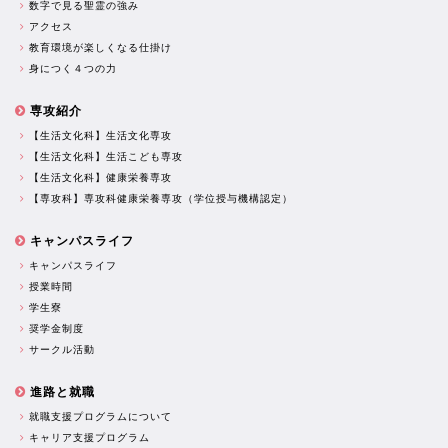
数字で見る聖霊の強み
アクセス
教育環境が楽しくなる仕掛け
身につく４つの力
専攻紹介
【生活文化科】生活文化専攻
【生活文化科】生活こども専攻
【生活文化科】健康栄養専攻
【専攻科】専攻科健康栄養専攻（学位授与機構認定）
キャンパスライフ
キャンパスライフ
授業時間
学生寮
奨学金制度
サークル活動
進路と就職
就職支援プログラムについて
キャリア支援プログラム