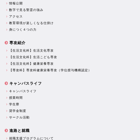
情報公開
数字で見る聖霊の強み
アクセス
教育環境が楽しくなる仕掛け
身につく４つの力
専攻紹介
【生活文化科】生活文化専攻
【生活文化科】生活こども専攻
【生活文化科】健康栄養専攻
【専攻科】専攻科健康栄養専攻（学位授与機構認定）
キャンパスライフ
キャンパスライフ
授業時間
学生寮
奨学金制度
サークル活動
進路と就職
就職支援プログラムについて