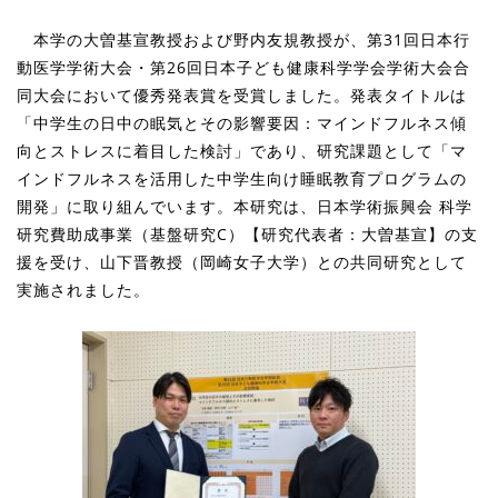
本学の
大曽基宣教授および野内友規教授
が、第31回日本行
動医学学術大会・第26回日本子ども健康科学学会学術大会合
同大会において
優秀発表賞
を受賞しました。発表タイトルは
「中学生の日中の眠気とその影響要因：マインドフルネス傾
向とストレスに着目した検討」
であり、研究課題として
「マ
インドフルネスを活用した中学生向け睡眠教育プログラムの
開発」に取り組んでいます。本研究は、日本学術振興会 科学
研究費助成事業（基盤研究C）【研究代表者：
大曽基宣
】の支
援を受け、山下晋教授（岡崎女子大学）との共同研究として
実施されました。