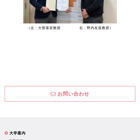
（左：
大曽基宣教授
右：野内友規教授
）
お問い合わせ
大学案内