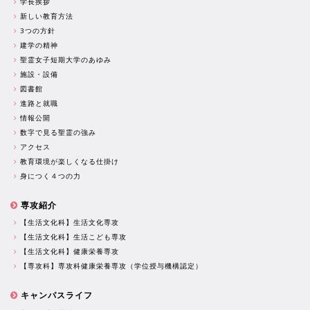
学長挨拶
新しい教育方法
3つの方針
建学の精神
聖霊女子短期大学のあゆみ
施設・設備
図書館
進路と就職
情報公開
数字で見る聖霊の強み
アクセス
教育環境が楽しくなる仕掛け
身につく４つの力
専攻紹介
【生活文化科】生活文化専攻
【生活文化科】生活こども専攻
【生活文化科】健康栄養専攻
【専攻科】専攻科健康栄養専攻（学位授与機構認定）
キャンパスライフ