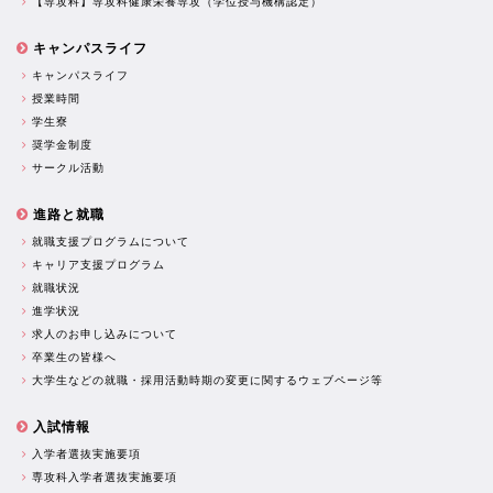
【専攻科】専攻科健康栄養専攻（学位授与機構認定）
キャンパスライフ
キャンパスライフ
授業時間
学生寮
奨学金制度
サークル活動
進路と就職
就職支援プログラムについて
キャリア支援プログラム
就職状況
進学状況
求人のお申し込みについて
卒業生の皆様へ
大学生などの就職・採用活動時期の変更に関するウェブページ等
入試情報
入学者選抜実施要項
専攻科入学者選抜実施要項