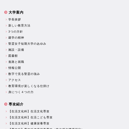
大学案内
学長挨拶
新しい教育方法
3つの方針
建学の精神
聖霊女子短期大学のあゆみ
施設・設備
図書館
進路と就職
情報公開
数字で見る聖霊の強み
アクセス
教育環境が楽しくなる仕掛け
身につく４つの力
専攻紹介
【生活文化科】生活文化専攻
【生活文化科】生活こども専攻
【生活文化科】健康栄養専攻