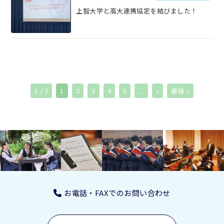
上智大学と高大連携協定を結びました！
1 / 7
1
2
3
4
5
...
»
最後 »
お電話・FAXでのお問い合わせ