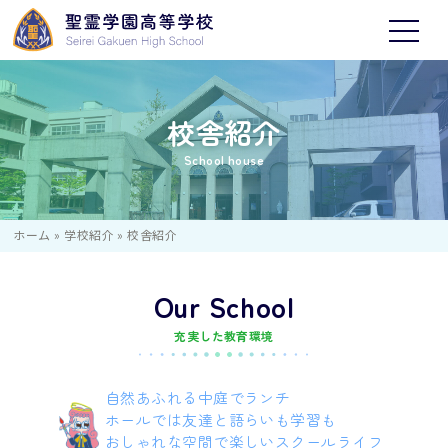
校舎紹介
School house
ホーム
»
学校紹介
»
校舎紹介
Our School
充実した教育環境
自然あふれる中庭でランチ
ホールでは友達と語らいも学習も
おしゃれな空間で楽しいスクールライフ