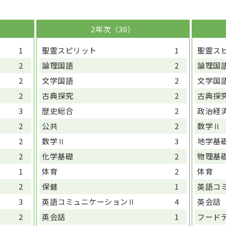
2年次（30）
1
聖霊スピリット
1
聖霊ス
2
論理国語
2
論理国
2
文学国語
2
文学国
2
古典探究
2
古典探
3
歴史総合
2
政治経
2
公共
2
数学Ⅱ
2
数学Ⅱ
3
地学基
2
化学基礎
2
物理基
1
体育
2
体育
2
保健
1
英語コ
3
英語コミュニケーションⅡ
4
英会話
2
英会話
1
フード