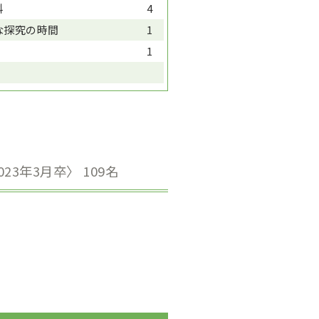
科
4
な探究の時間
1
1
023年3月卒〉 109名