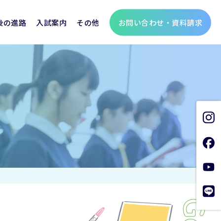
お問い合わせ・資料請求
後の進路
入試案内
その他
聖霊学園の歩み
個人情報保護方針
支援金
生
総合進学コース
制服