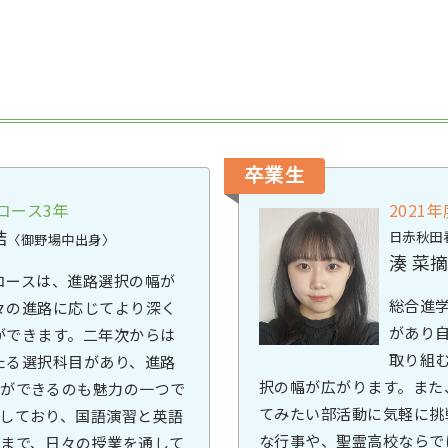
卒業生
コース3年
2021
結
日赤秋田
〈御野場中出身〉
湊 菜
コースは、進路選択の幅が
総合進
々の進路に応じてより深く
があり
ができます。二年次からは
取り組
たる選択科目があり、進路
択の幅が広がります。また
とができるのも魅力の一つで
てみたい部活動に気軽に挑
しており、国語演習と英語
な行事や、聖霊高校ならで
まで、日々の授業を通して