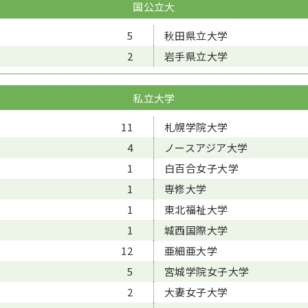
国公立大
5
秋田県立大学
2
岩手県立大学
私立大学
11
札幌学院大学
4
ノースアジア大学
1
白百合女子大学
1
専修大学
1
東北福祉大学
1
城西国際大学
12
亜細亜大学
5
宮城学院女子大学
2
大妻女子大学