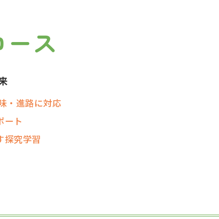
う
コース
来
興味・進路に対応
ポート
す探究学習