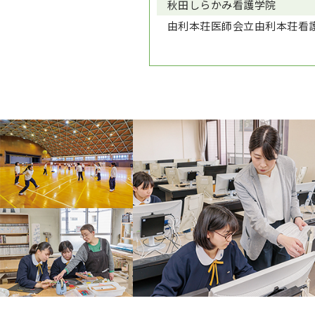
秋田しらかみ看護学院
由利本荘医師会立由利本荘看