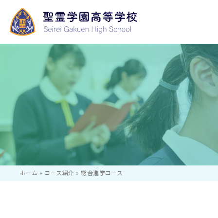
学校長あいさつ
いじめ防止等のた
学校行事
国際コース
基本方針
ホーム
»
コース紹介
»
総合進学コース