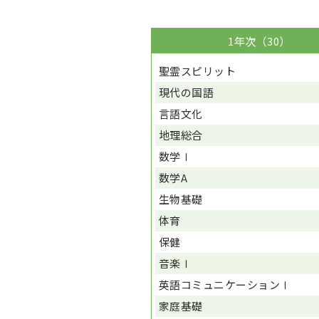
1年次（30）
聖霊スピリット
現代の国語
言語文化
地理総合
数学Ⅰ
数学A
生物基礎
体育
保健
音楽Ⅰ
英語コミュニケーションⅠ
家庭基礎