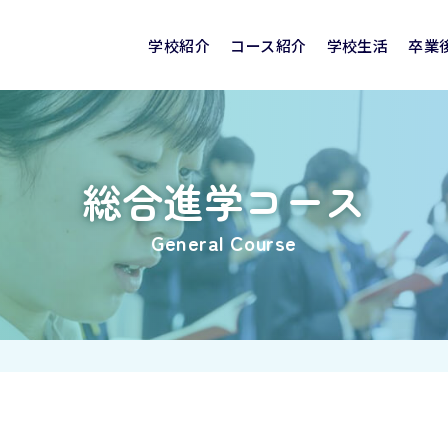
学校紹介
コース紹介
学校生活
卒業
建学の精神
聖霊学園高校の特色
聖霊の学び
めの
学校評価
SEIREI CLUB NEWS
国際交流
進路実績
入試情報
特別進学コース
見学会・相談会
クリスマス
卒業生の声
看護医療コース
奨学金制度・就学
活躍する卒業
部活動
総合進学コース
校舎紹介
校章・校歌
General Course