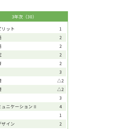
3年次（30）
ピリット
1
語
2
語
2
究
2
済
2
3
礎
△2
礎
△2
3
ミュニケーションⅡ
4
1
デザイン
2