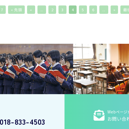
 7
« 先頭
«
...
2
3
4
5
6
...
»
最後
Webページ
お問い合
018-833-4503