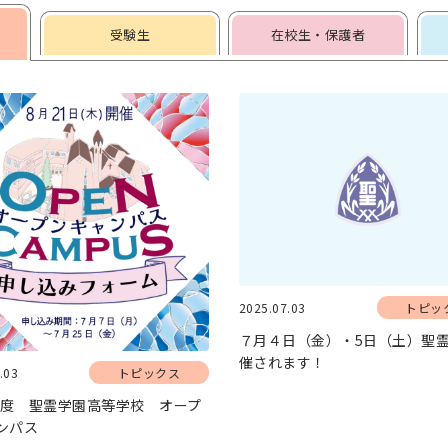
受験生
在校生・保護者
2025.07.03
トピッ
７月４日（金）・5日（土）聖
催されます！
.03
トピックス
5年度 聖霊学園高等学校 オープ
ンパス