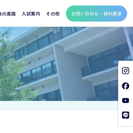
お問い合わせ・資料請求
後の進路
入試案内
その他
聖霊学園の歩み
個人情報保護方針
支援金
生
総合進学コース
制服