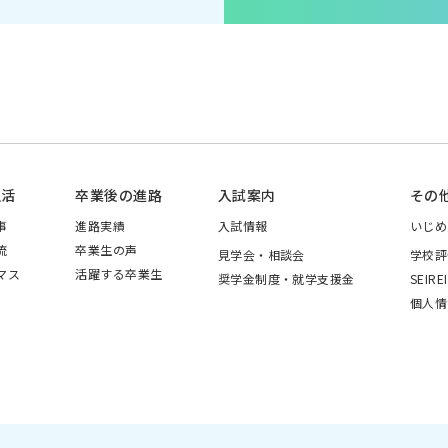
生活
卒業後の進路
入試案内
その
事
進路実績
入試情報
いじめ
流
卒業生の声
見学会・相談会
学校評
マス
活躍する卒業生
奨学金制度・就学支援金
SEIRE
個人情