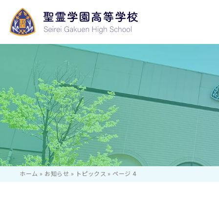
学校長あいさつ
いじめ防止等のた
学校行事
国際コース
基本方針
ホーム
»
お知らせ
»
トピックス
»
ページ 4