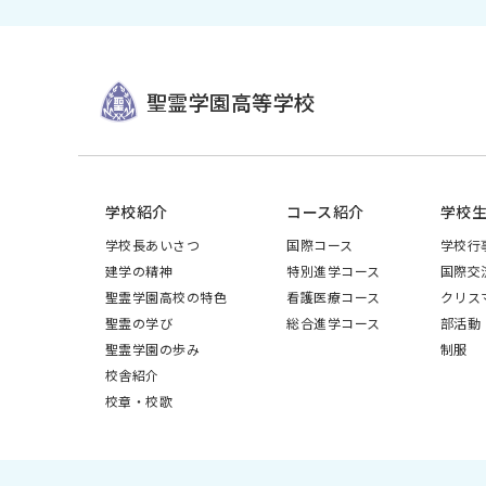
聖霊学園高等学校
学校紹介
コース紹介
学校
学校長あいさつ
国際コース
学校行
建学の精神
特別進学コース
国際交
聖霊学園高校の特色
看護医療コース
クリス
聖霊の学び
総合進学コース
部活動
聖霊学園の歩み
制服
校舎紹介
校章・校歌