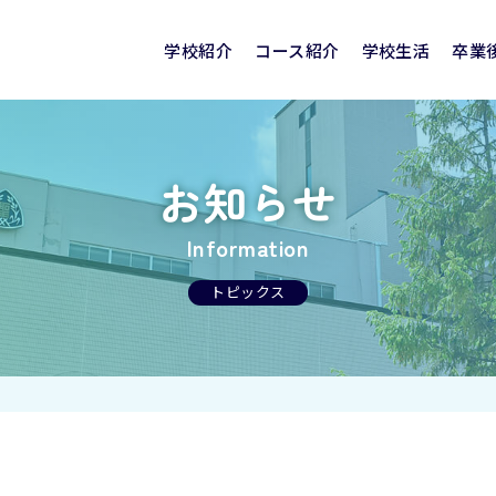
学校紹介
コース紹介
学校生活
卒業
建学の精神
聖霊学園高校の特色
聖霊の学び
めの
学校評価
SEIREI CLUB NEWS
国際交流
進路実績
入試情報
特別進学コース
見学会・相談会
クリスマス
卒業生の声
看護医療コース
奨学金制度・就学
活躍する卒業
部活動
お知らせ
校舎紹介
校章・校歌
Information
トピックス