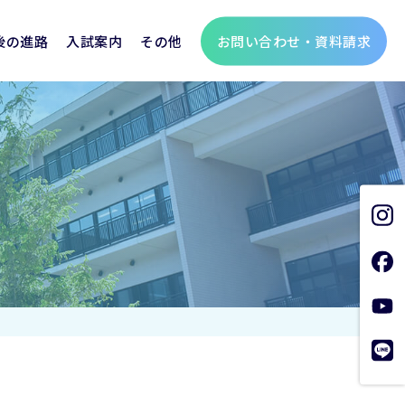
お問い合わせ・資料請求
後の進路
入試案内
その他
聖霊学園の歩み
個人情報保護方針
支援金
生
総合進学コース
制服