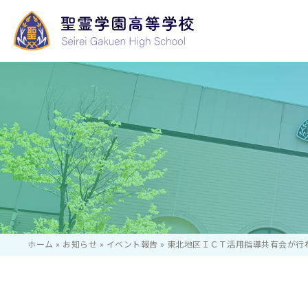
学校長あいさつ
いじめ防止等のた
学校行事
国際コース
基本方針
ホーム
»
お知らせ
»
イベント報告
»
東北地区ＩＣＴ活用指導共有会が行