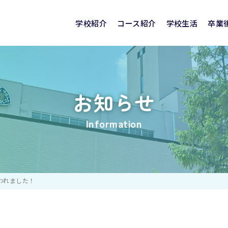
学校紹介
コース紹介
学校生活
卒業
建学の精神
聖霊学園高校の特色
聖霊の学び
めの
学校評価
SEIREI CLUB NEWS
国際交流
進路実績
入試情報
特別進学コース
見学会・相談会
クリスマス
卒業生の声
看護医療コース
奨学金制度・就学
活躍する卒業
部活動
お知らせ
校舎紹介
校章・校歌
Information
われました！