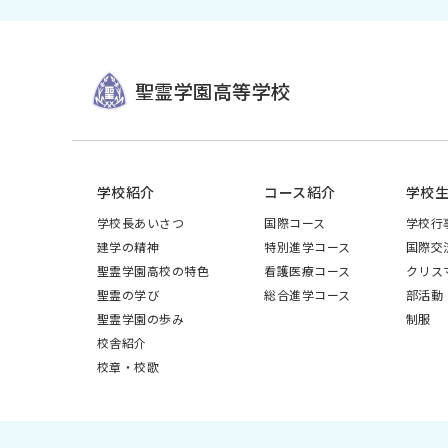
聖霊学園高等学校
学校紹介
コース紹介
学校
学校長あいさつ
国際コース
学校行
建学の精神
特別進学コース
国際交
聖霊学園高校の特色
看護医療コース
クリス
聖霊の学び
総合進学コース
部活動
聖霊学園の歩み
制服
校舎紹介
校章・校歌