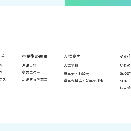
生活
卒業後の進路
入試案内
その
事
進路実績
入試情報
いじめ
流
卒業生の声
見学会・相談会
学校評
マス
活躍する卒業生
奨学金制度・就学支援金
SEIRE
個人情