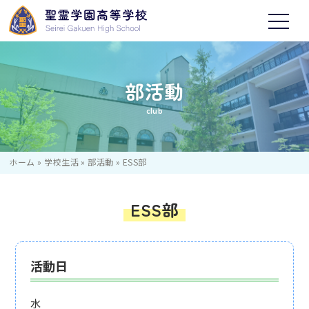
部活動
club
ホーム
»
学校生活
»
部活動
»
ESS部
ESS部
活動日
水