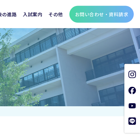
お問い合わせ・資料請求
後の進路
入試案内
その他
聖霊学園の歩み
個人情報保護方針
支援金
生
総合進学コース
制服