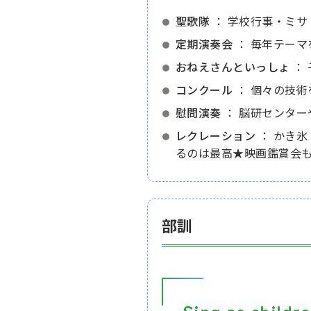
聖歌隊
： 学校行事・ミサ
定期演奏会
： 毎年テーマ
おねえさんといっしょ
：
コンクール
： 個々の技
慰問演奏
： 脳研センタ
レクレーション
： かき氷
るのは最高★映画鑑賞会
部訓
Sing as chi