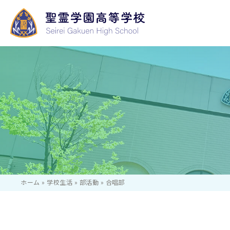
学校長あいさつ
いじめ防止等のた
学校行事
国際コース
基本方針
ホーム
»
学校生活
»
部活動
»
合唱部