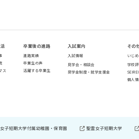
生活
卒業後の進路
入試案内
その
事
進路実績
入試情報
いじめ
流
卒業生の声
見学会・相談会
学校評
マス
活躍する卒業生
奨学金制度・就学支援金
SEIRE
個人情
女子短期大学付属幼稚園・保育園
聖霊女子短期大学