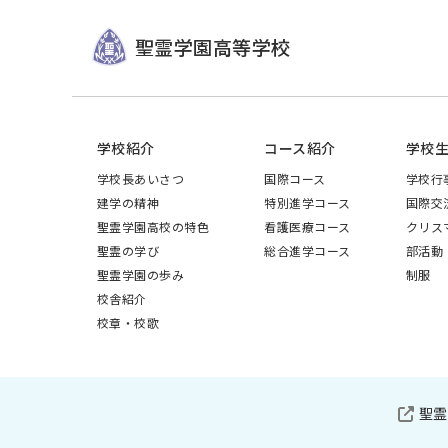
聖霊学園高等学校
学校紹介
コース紹介
学校
学校長あいさつ
国際コース
学校行
建学の精神
特別進学コース
国際交
聖霊学園高校の特色
看護医療コース
クリス
聖霊の学び
総合進学コース
部活動
聖霊学園の歩み
制服
校舎紹介
校章・校歌
聖霊