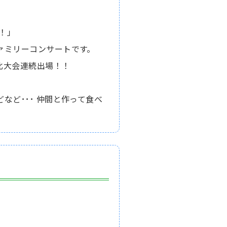
！」
ァミリーコンサートです。
北大会連続出場！！
など･･･ 仲間と作って食べ
い～