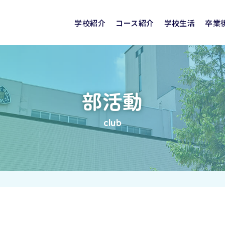
学校紹介
コース紹介
学校生活
卒業
建学の精神
聖霊学園高校の特色
聖霊の学び
めの
学校評価
SEIREI CLUB NEWS
国際交流
進路実績
入試情報
特別進学コース
見学会・相談会
クリスマス
卒業生の声
看護医療コース
奨学金制度・就学
活躍する卒業
部活動
部活動
校舎紹介
校章・校歌
club