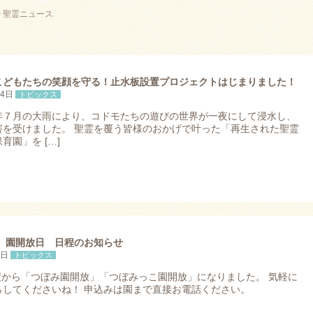
>
聖霊ニュース
こどもたちの笑顔を守る！止水板設置プロジェクトはじまりました！
14日
トピックス
年７月の大雨により、コドモたちの遊びの世界が一夜にして浸水し、
害を受けました。 聖霊を覆う皆様のおかげで叶った「再生された聖霊
育園」を […]
度 園開放日 日程のお知らせ
1日
トピックス
年度から「つぼみ園開放」「つぼみっこ園開放」になりました。 気軽に
らしてくださいね！ 申込みは園まで直接お電話ください。