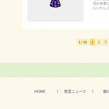
日の水害
にいたし [
1 / 10
1
2
3
HOME
聖霊ニュース
園