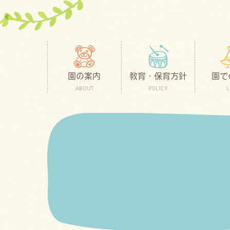
園の案内
教育・保育方針
園で
ABOUT
POLICY
L