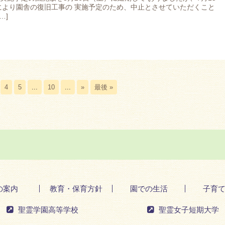
により園舎の復旧工事の 実施予定のため、中止とさせていただくこと
…]
4
5
...
10
...
»
最後 »
の案内
教育・保育方針
園での生活
子育
聖霊学園高等学校
聖霊女子短期大学