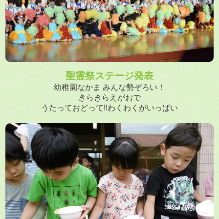
聖霊祭ステージ発表
幼稚園なかま みんな勢ぞろい！
きらきらえがおで
うたっておどって!!わくわくがいっぱい