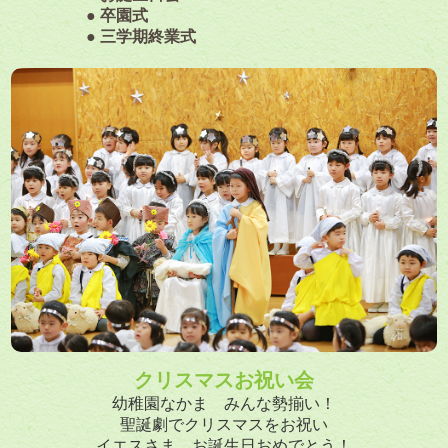
● 卒園式
● 三学期終業式
クリスマスお祝い会
幼稚園なかま みんな勢揃い！
聖誕劇でクリスマスをお祝い
イエスさま、お誕生日おめでとう！