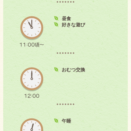
昼食
好きな遊び
11:00頃～
おむつ交換
12:00
午睡