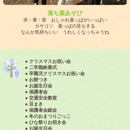
落ち葉あそび
赤・黄・茶 おしゃれ葉っぱがいっぱい
カサコソ 葉っぱの音もする
なんか気持ちいい うれしくなっちゃうね
● クリスマスお祝い会
● 二学期終業式
● 卒園児クリスマスお祝い会
● お餅つき
● お誕生日会
● 保護者会
● 交通安全教室
● 豆まき
● 保護者会総会
● 冬のおまつりごっこ
● ひな祭りお招き会
● お誕生日会